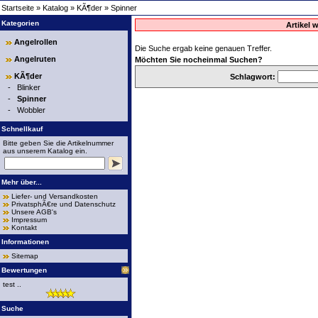
Startseite
»
Katalog
»
KÃ¶der
»
Spinner
Kategorien
Artikel 
Angelrollen
Die Suche ergab keine genauen Treffer.
Angelruten
Möchten Sie nocheinmal Suchen?
KÃ¶der
Schlagwort:
-
Blinker
-
Spinner
-
Wobbler
Schnellkauf
Bitte geben Sie die Artikelnummer
aus unserem Katalog ein.
Mehr über...
Liefer- und Versandkosten
PrivatsphÃ€re und Datenschutz
Unsere AGB's
Impressum
Kontakt
Informationen
Sitemap
Bewertungen
test ..
Suche