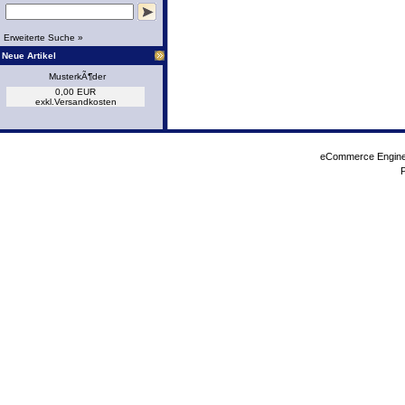
Erweiterte Suche »
Neue Artikel
MusterkÃ¶der
0,00 EUR
exkl.
Versandkosten
eCommerce Engin
P