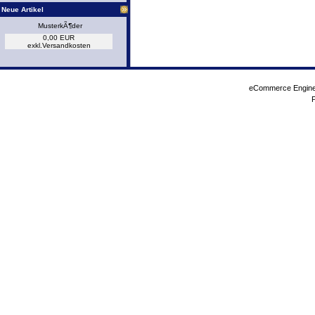
Neue Artikel
MusterkÃ¶der
0,00 EUR
exkl.
Versandkosten
eCommerce Engin
P