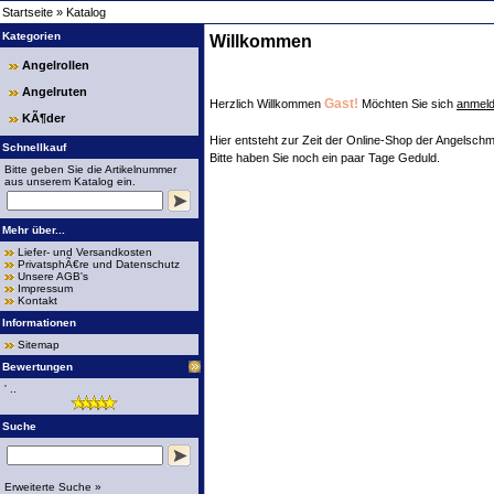
Startseite
»
Katalog
Kategorien
Willkommen
Angelrollen
Angelruten
Gast!
Herzlich Willkommen
Möchten Sie sich
anmel
KÃ¶der
Hier entsteht zur Zeit der Online-Shop der Angelschm
Schnellkauf
Bitte haben Sie noch ein paar Tage Geduld.
Bitte geben Sie die Artikelnummer
aus unserem Katalog ein.
Mehr über...
Liefer- und Versandkosten
PrivatsphÃ€re und Datenschutz
Unsere AGB's
Impressum
Kontakt
Informationen
Sitemap
Bewertungen
' ..
Suche
Erweiterte Suche »