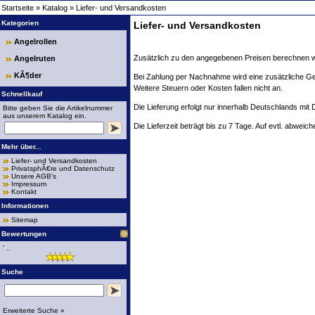
Startseite
»
Katalog
»
Liefer- und Versandkosten
Kategorien
Liefer- und Versandkosten
Angelrollen
Zusätzlich zu den angegebenen Preisen berechnen wir
Angelruten
KÃ¶der
Bei Zahlung per Nachnahme wird eine zusätzliche Gebü
Weitere Steuern oder Kosten fallen nicht an.
Schnellkauf
Die Lieferung erfolgt nur innerhalb Deutschlands mit
Bitte geben Sie die Artikelnummer
aus unserem Katalog ein.
Die Lieferzeit beträgt bis zu 7 Tage. Auf evtl. abweich
Mehr über...
Liefer- und Versandkosten
PrivatsphÃ€re und Datenschutz
Unsere AGB's
Impressum
Kontakt
Informationen
Sitemap
Bewertungen
' ..
Suche
Erweiterte Suche »