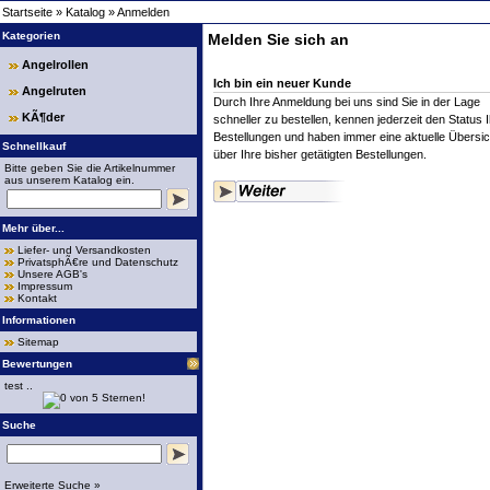
Startseite
»
Katalog
»
Anmelden
Kategorien
Melden Sie sich an
Angelrollen
Ich bin ein neuer Kunde
Angelruten
Durch Ihre Anmeldung bei uns sind Sie in der Lage
KÃ¶der
schneller zu bestellen, kennen jederzeit den Status I
Bestellungen und haben immer eine aktuelle Übersic
Schnellkauf
über Ihre bisher getätigten Bestellungen.
Bitte geben Sie die Artikelnummer
aus unserem Katalog ein.
Mehr über...
Liefer- und Versandkosten
PrivatsphÃ€re und Datenschutz
Unsere AGB's
Impressum
Kontakt
Informationen
Sitemap
Bewertungen
test ..
Suche
Erweiterte Suche »