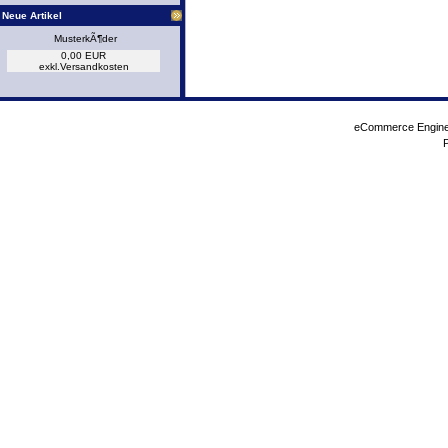
Neue Artikel
MusterkÃ¶der
0,00 EUR
exkl.
Versandkosten
eCommerce Engin
P